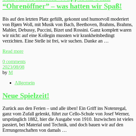
“Ohrenöffner” – was hatten wir Spaß!
Bis auf den letzten Platz gefüllt, gekonnt und humorvoll moderiert
von Bjørn Woll, mit Musik von Bach, Beethoven, Brahms, Brahms,
Mahler, Debussy, Puccini, Bizet und Rossini. Ganz komplett waren
wir nicht: auf eine Kollegin mussten wir krankheitsbedingt
verzichten. Eine Stelle ist frei, wir suchen. Danke an …
Read more
0 comments
2023/08/08
by
M
Allgemein
Neue Spielzeit!
Zurück aus den Ferien – und alle üben! Ein Griff ins Notenregal,
ganz vom Zufall gelenkt, führt zur Cello-Schule von Josef Werner,
ursprünglich 1882, hier die Ausgabe von 1910. Inzwischen ist vieles
passiert, bei Material und Technik, und doch bauen wir auf den
Errrungenschaften von damals …