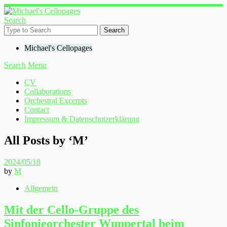
Search
Michael's Cellopages
Search
Menu
CV
Collaborations
Orchestral Excerpts
Contact
Impressum & Datenschutzerklärung
All Posts by ‘
M
’
2024/05/18
by
M
Allgemein
Mit der Cello-Gruppe des
Sinfonieorchester Wuppertal beim