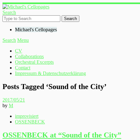
Search
Michael's Cellopages
Search
Menu
CV
Collaborations
Orchestral Excerpts
Contact
Impressum & Datenschutzerklärung
Posts Tagged ‘
Sound of the City
’
2017/05/21
by
M
improvisiert
OSSENBECK
OSSENBECK at “Sound of the City”