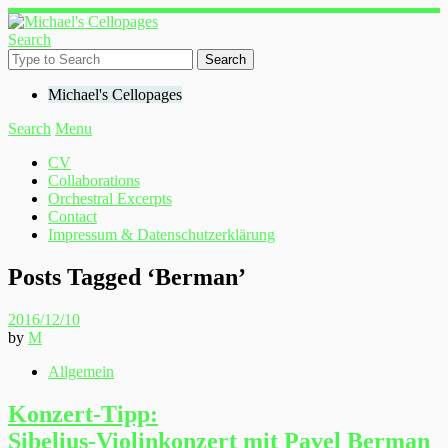
Search
Michael's Cellopages
Search
Menu
CV
Collaborations
Orchestral Excerpts
Contact
Impressum & Datenschutzerklärung
Posts Tagged ‘
Berman
’
2016/12/10
by
M
Allgemein
Konzert-Tipp:
Sibelius-Violinkonzert mit Pavel Berman