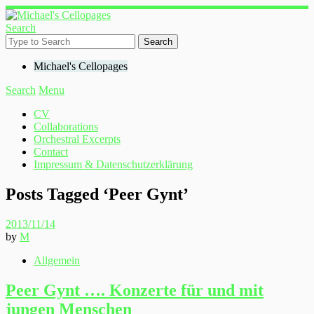
Search
Michael's Cellopages
Search
Menu
CV
Collaborations
Orchestral Excerpts
Contact
Impressum & Datenschutzerklärung
Posts Tagged ‘
Peer Gynt
’
2013/11/14
by
M
Allgemein
Peer Gynt …. Konzerte für und mit
jungen Menschen