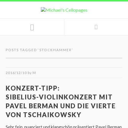
POSTS TAGGED ‘
STOCKHAMMER
’
2016/12/10
by
M
KONZERT-TIPP:
SIBELIUS-VIOLINKONZERT MIT
PAVEL BERMAN UND DIE VIERTE
VON TSCHAIKOWSKY
Sehr fein, nuanciert und klangschön präsentiert Pavel Berman