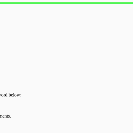
sword below:
ments.