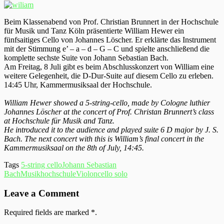
Beim Klassenabend von Prof. Christian Brunnert in der Hochschule
für Musik und Tanz Köln präsentierte William Hewer ein
fünfsaitiges Cello von Johannes Löscher. Er erklärte das Instrument
mit der Stimmung e’ – a – d – G – C und spielte anschließend die
komplette sechste Suite von Johann Sebastian Bach.
Am Freitag, 8 Juli gibt es beim Abschlusskonzert von William eine
weitere Gelegenheit, die D-Dur-Suite auf diesem Cello zu erleben.
14:45 Uhr, Kammermusiksaal der Hochschule.
William Hewer showed a 5-string-cello, made by Cologne luthier
Johannes Löscher at the concert of Prof. Christan Brunnert’s class
at Hochschule für Musik and Tanz.
He introduced it to the audience and played suite 6 D major by J. S.
Bach. The next concert with this is William’s final concert in the
Kammermusiksaal on the 8th of July, 14:45.
Tags
5-string cello
Johann Sebastian
Bach
Musikhochschule
Violoncello solo
Leave a Comment
Required fields are marked
*
.