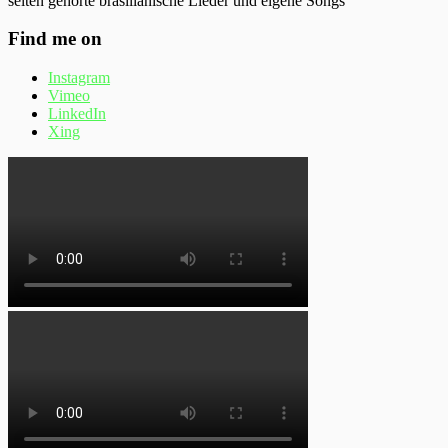
selten gehörte brasilianische Lieder und eigene Songs
Find me on
Instagram
Vimeo
LinkedIn
Xing